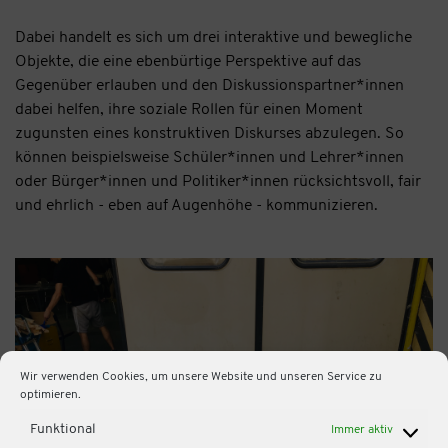
Dabei handelt es sich um drei interaktive und bewegliche
Objekte, die eine ebenbürtige Perspektive auf das
Gegenüber erlauben und den Diskussionspartner*innen
dabei helfen, ihre soziale Rollen für einen Moment
zugunsten eines konstruktiven Diskurses abzulegen. So
können beispielsweise Schüler*innen und Lehrer*innen
oder Bürger*innen und Politiker*innen rücksichtsvoll, fair
und ehrlich - eben auf Augenhöhe - kommunizieren.
Wir verwenden Cookies, um unsere Website und unseren Service zu
optimieren.
Funktional
Immer aktiv