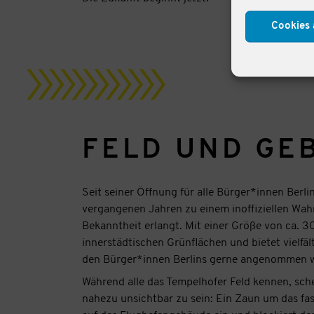
Cookies 
FELD UND GE
Seit seiner Öffnung für alle Bürger*innen Berli
vergangenen Jahren zu einem inoffiziellen Wah
Bekanntheit erlangt. Mit einer Größe von ca. 30
innerstädtischen Grünflächen und bietet vielfä
den Bürger*innen Berlins gerne angenommen 
Während alle das Tempelhofer Feld kennen, sc
nahezu unsichtbar zu sein: Ein Zaun um das fa