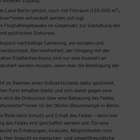
n direkten Zugang.
m Land Berlin gehört, noch viel Freiraum (120.000 m²),
iner*innen entwickelt werden soll (vgl.
 des Flughafengebäudes im Gegensatz zur Gestaltung des
und politischen Diskurses.
logisch nachhaltige Sanierung, ein soziales und
anzkonzept, Barrierefreiheit, der Umgang mit der
pative Stadtentwicklung sind nur eine Auswahl an
skutiert werden müssen, wenn man die Beteiligung der
4 im Rahmen eines Volksentscheids dafür gestimmt,
chen Form erhalten bleibt und sich damit gegen eine
wird die Diskussion über eine Bebauung des Feldes
fürworter*innen ist der (Wohn-)Raummangel in Berlin.
e Rolle beim Schutz und Erhalt des Feldes – denn hier
g des Feldes erst geschaffen werden soll. Für eine
raucht es Erhebungen, Analysen, Möglichkeiten zum
g. Hier braucht es menschen- und umweltfreundliche