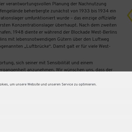
i der verantwortungsvollen Planung der Nachnutzung
afengelände beherbergte zunächst von 1933 bis 1934 ein
ationslager umfunktioniert wurde – das einzige
offizielle
ersten Konzentrationslager überhaupt. Nach dem zweiten
afen. 1948 diente er während der Blockade West-Berlins
lins mit lebensnotwendigen Gütern über den Luftweg
genannten „Luftbrücke“. Damit galt er für viele West-
rtung, sich seiner mit Sensibilität und einem
Vergangenheit anzunehmen. Wir wünschen uns, dass der
ürfnisse und Lebensrealitäten aller Berliner*innen
ppen, die bei der Stadtplanung oft vernachlässigt werden.
kies, um unsere Website und unseren Service zu optimieren.
rer Betrachtung durchaus umsetzbar: Das
 laut Koalitionsvertrag mit den Bürger*innen Berlins
nierung Nutzungen ermöglichen. Wie genau dieses
wird, ist noch nicht bekannt. Es gibt jedoch
en, von denen wir für den THF lernen können.