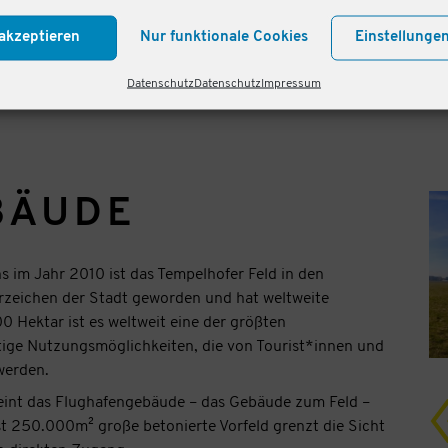
(07.08.2019, Irina Christiani, Mona Saddei, Jule Hanske)
akzeptieren
Nur funktionale Cookies
Einstellunge
Datenschutz
Datenschutz
Impressum
BÄUDE
ns im Jahr 2010 ist das Tempelhofer Feld in den
rzeichen der Stadt geworden und hat weltweite
0 Hektar ist es weltweit eine der größten
ltige Nutzungsmöglichkeiten, die von Tourist*innen und
werden.
heint das Flughafengebäude – das Gebäude zum Feld –
st 250.000m² große betonierte Vorfeld grenzt die Sicht