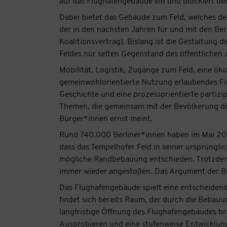
auf das Flughafengebäude ein und blockiert de
Dabei bietet das Gebäude zum Feld, welches de
der in den nächsten Jahren für und mit den Berl
Koalitionsvertrag). Bislang ist die Gestaltung
Feldes nur selten Gegenstand des öffentlichen 
Mobilität, Logistik, Zugänge zum Feld, eine öko
gemeinwohlorientierte Nutzung erlaubendes Fin
Geschichte und eine prozessorientierte partizi
Themen, die gemeinsam mit der Bevölkerung di
Bürger*innen ernst meint.
Rund 740.000 Berliner*innen haben im Mai 201
dass das Tempelhofer Feld in seiner ursprüngli
mögliche Randbebauung entschieden. Trotzdem 
immer wieder angestoßen. Das Argument der Be
Das Flughafengebäude spielt eine entscheidend
findet sich bereits Raum, der durch die Bebauun
langfristige Öffnung des Flughafengebäudes b
Ausprobieren und eine stufenweise Entwicklun